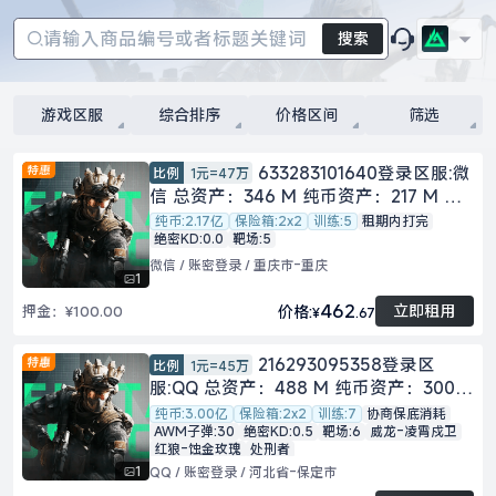
搜索
游戏区服
综合排序
价格区间
筛选
633283101640登录区服:微
比例
1元=47万
信 总资产：346 M 纯币资产：217 M 账
密：账密登录 段位：黑鹰 安全箱：2x2
纯币:2.17亿
保险箱:2x2
训练:5
租期内打完
绝密KD:0.0
靶场:5
靶场等级：5级 账号等级：60 训练中
心：5级
微信 / 账密登录 / 重庆市-重庆
1
462
立即租用
价格:
押金：
¥100.00
¥
.67
216293095358登录区
比例
1元=45万
服:QQ 总资产：488 M 纯币资产：300
M 角色：凌霄戍卫 蚀金玫瑰 账密：账密
纯币:3.00亿
保险箱:2x2
训练:7
协商保底消耗
AWM子弹:30
绝密KD:0.5
靶场:6
威龙-凌霄戍卫
登录 段位：黑鹰 安全箱：2x2 靶场等
红狼-蚀金玫瑰
处刑者
级：6级 账号等级：30 训练中心：7级 刀
1
QQ / 账密登录 / 河北省-保定市
皮：处刑者