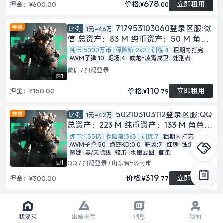
678
立即租用
价格:
押金：
¥600.00
¥
.00
717953103060登录区服:微
比例
1元=46万
信 总资产：83 M 纯币资产：50 M 角
色：凌霄戍卫 账密：扫码登录 段位：铂
纯币:5000万币
保险箱:2x2
训练:4
租期内打完
AWM子弹:10
靶场:4
威龙-凌霄戍卫
处刑者
金 安全箱：2x2 靶场等级：4级 账号等
级：60 训练中心：4级 刀皮：处刑者
微信 / 扫码登录
1
110
立即租用
价格:
押金：
¥150.00
¥
.79
502103103112登录区服:QQ
比例
1元=42万
总资产：223 M 纯币资产：133 M 角色：
壮志凌云 夜鹰 蚀金玫瑰 电锯惊魂 黑/天
纯币:1.33亿
保险箱:3x3
训练:7
租期内打完
AWM子弹:50
绝密KD:0.0
靶场:7
红狼-蚀金玫瑰
际线 水墨云图 账密：扫码登录 段位：铂
露娜-黑/天际线
骇爪-水墨云图
信条
金 安全箱：3x3 靶场等级：7级 账号等
1
QQ / 扫码登录 / 山东省-济南市
级：60 训练中心：7级 刀皮：信条
319
立即租用
价格:
押金：
¥300.00
¥
.77
884063101599登录区
比例
1元=46万
服:QQ 总资产：85 M 纯币资产：61 M 角
我要买
出哈夫币
消息
我的
色：凌霄戍卫 蚀金玫瑰 账密：扫码登录